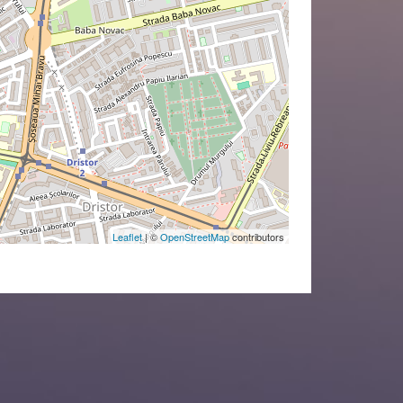
Leaflet
| ©
OpenStreetMap
contributors