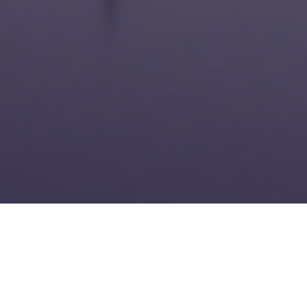
ARI
INCHIRIERI
ere
Garsoniere
mente
Apartamente
Case
comerciale
Spatii comerciale