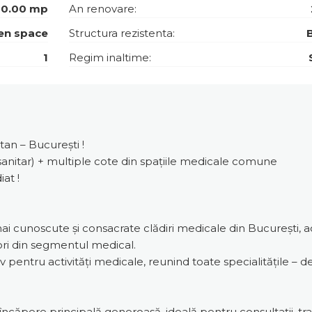
0.00 mp
An renovare:
en space
Structura rezistenta:
1
Regim inaltime:
tan – București !
 sanitar) + multiple cote din spațiile medicale comune
iat !
e mai cunoscute și consacrate clădiri medicale din București, 
tori din segmentul medical.
iv pentru activități medicale, reunind toate specialitățile – de
încăpere principală generoasă, ideală pentru consultații, tr