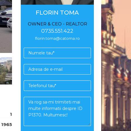
FLORIN TOMA
OWNER & CEO - REALTOR
0735.551.422
florin.toma@catoma.ro
1
1965