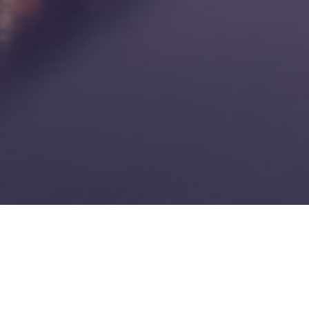
CONTACT
VANZ
Banu Antonache Offices, etaj 1,
Garsoni
sector 1, București
Aparta
Telefon: +40 735 551 422
Case
E-mail: office@catoma.ro
Spatii 