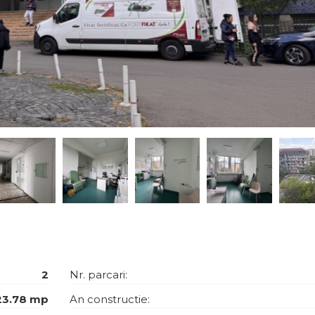
2
Nr. parcari:
23.78 mp
An constructie: