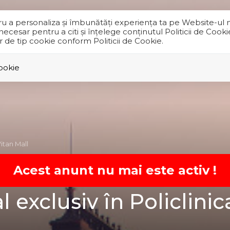
tru a personaliza și îmbunătăți experiența ta pe Website-ul 
cesar pentru a citi și înțelege conținutul Politicii de Cooki
or de tip cookie conform Politicii de Cookie.
VANZARI
INCHIRIERI
BLOCURI NOI
STIRI
DESP
Cookie
itan Mall
Acest anunt nu mai este activ !
exclusiv în Policlinic