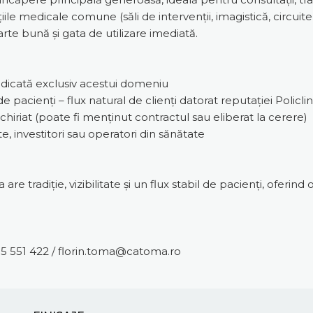
iile medicale comune (săli de intervenții, imagistică, circuit
rte bună și gata de utilizare imediată.
edicată exclusiv acestui domeniu
 pacienți – flux natural de clienți datorat reputației Policlini
nchiriat (poate fi menținut contractul sau eliberat la cerere)
ate, investitori sau operatori din sănătate
re tradiție, vizibilitate și un flux stabil de pacienți, oferind 
35 551 422 / florin.toma@catoma.ro