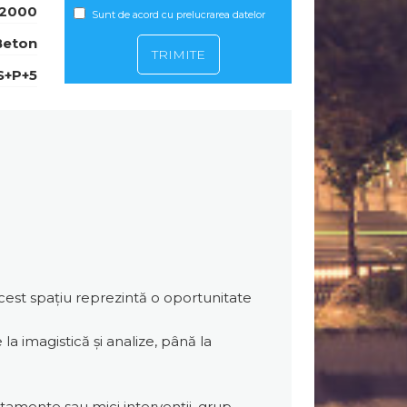
2000
Sunt de acord cu prelucrarea datelor
Beton
S+P+5
acest spațiu reprezintă o oportunitate
 la imagistică și analize, până la
atamente sau mici intervenții, grup