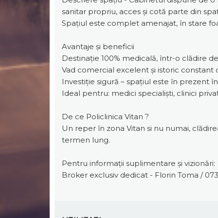
sanitar propriu, acces și cotă parte din spaț
Spațiul este complet amenajat, în stare foa
Avantaje și beneficii
Destinație 100% medicală, într-o clădire d
Vad comercial excelent și istoric constant de
Investiție sigură – spațiul este în prezent î
Ideal pentru: medici specialiști, clinici priv
De ce Policlinica Vitan ?
Un reper în zona Vitan si nu numai, clădirea a
termen lung.
Pentru informații suplimentare și vizionări:
Broker exclusiv dedicat - Florin Toma / 07