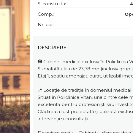
S. construita:
4
Comp.:
Op
Nr. bai:
DESCRIERE
🏥 Cabinet medical exclusiv în Policlinica Vi
Suprafață utila de 23,78 mp (inclusiv grup
Etaj 1, spațiu amenajat, curat, utilizabil imed
📍 Locație de tradiție în domeniul medical
Situat în Policlinica Vitan, una dintre cel
excelentă pentru profesioniști sau investi
Clădirea a fost proiectată și utilizată exclus
intervenții și consultații.
Descriere spațiu - Cabinetul dispune de o 