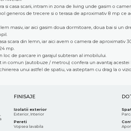
ara si casa scarii, intram in zona de living unde gasim o cam
n hol generos de trecere si o terasa de aproximativ 8 mp ce 
em masiv, iar aici gasim doua dormitoare, doua bai si un dre
pil.
 scara din lemn, iar aici avem o camera de aproximativ 30
 24 mp.
loc de parcare in garajul subteran al imobilului.
t in comun (autobuze / metrou) confera un avantaj acestei lo
chirierea unui astfel de spatiu, va asteptam cu drag la o vizi
FINISAJE
DO
Izolatii exterior
Spat
,
Exterior, Interior
Parc
a
Pereti
Cont
Vopsea lavabila
Apom