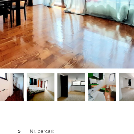
5
Nr. parcari: