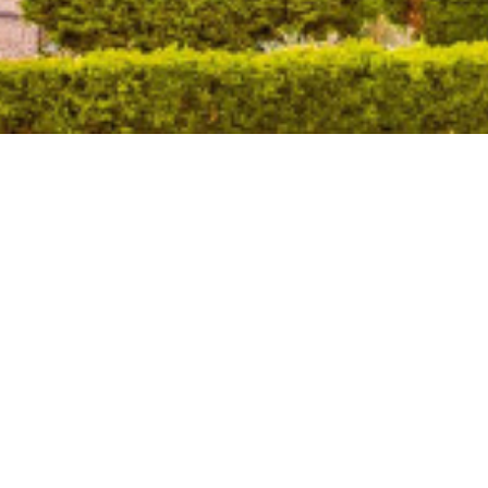
ARI
INCHIRIERI
ere
Garsoniere
mente
Apartamente
Case
comerciale
Spatii comerciale
irouri
Spatii birouri
ndustriale
Spatii industriale