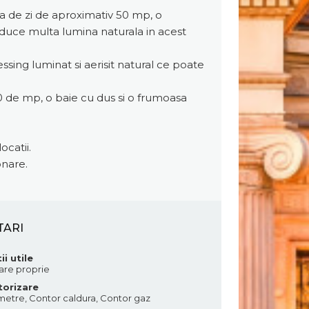
era de zi de aproximativ 50 mp, o
aduce multa lumina naturala in acest
ssing luminat si aerisit natural ce poate
 de mp, o baie cu dus si o frumoasa
catii.
onare.
TARI
ii utile
are proprie
orizare
etre, Contor caldura, Contor gaz