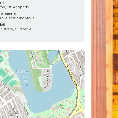
il
fon, Lift, Acoperis
. electric
ol electric individual
icii
nistrare, Curatenie