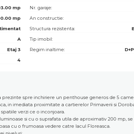
93.00 mp
Nr. garaje:
50.00 mp
An constructie:
timentat
Structura rezistenta:
A
Tip imobil:
Etaj 3
Regim inaltime:
D+P
4
prezinte spre inchiriere un penthouse generos de 5 camere, 
sca, in imediata proximitate a cartierelor Primaverii si Doro
 spatiile verzi ce o inconjoara.
luminoase si cu o suprafata utila de aproximativ 200 mp, se a
oasa cu o frumoasa vedere catre lacul Floreasca.
i niveluri: