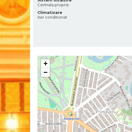
Centrala proprie
Climatizare
Aer conditionat
+
−