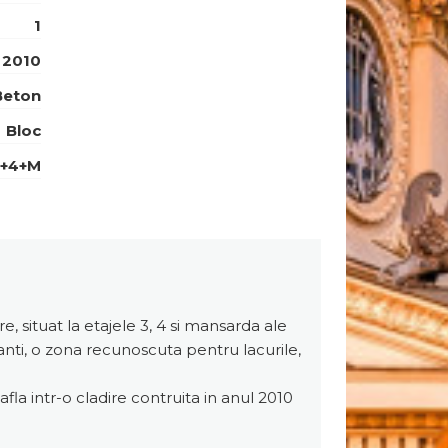
1
2010
Beton
Bloc
+4+M
situat la etajele 3, 4 si mansarda ale
banti, o zona recunoscuta pentru lacurile,
fla intr-o cladire contruita in anul 2010