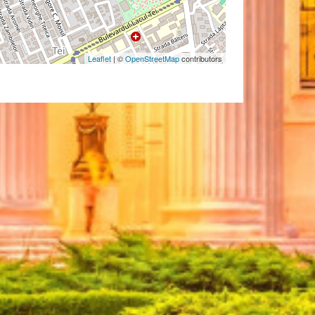
Leaflet
| ©
OpenStreetMap
contributors