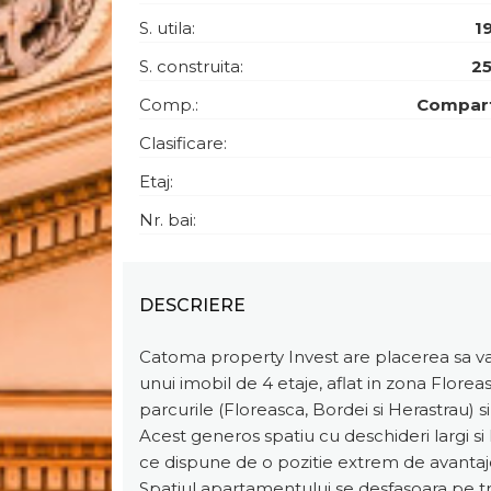
S. utila:
1
S. construita:
2
Comp.:
Compar
Clasificare:
Etaj:
Nr. bai:
DESCRIERE
Catoma property Invest are placerea sa va 
unui imobil de 4 etaje, aflat in zona Florea
parcurile (Floreasca, Bordei si Herastrau) si
Acest generos spatiu cu deschideri largi si 
ce dispune de o pozitie extrem de avantaj
Spatiul apartamentului se desfasoara pe tre