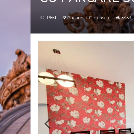
ID: P651
Bucuresti, Floreasca
3433