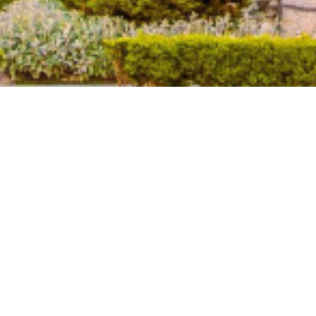
CONTACT
VANZ
Banu Antonache Offices, etaj 1,
Garsoni
sector 1, București
Aparta
Telefon: +40 735 551 422
Case
E-mail: office@catoma.ro
Spatii 
Spatii b
Departament
VANZARI
Spatii i
E-mail: florin.toma@catoma.ro
Catoma © 2026 All Rights Reserved. Partener
ImmoFlux
Politica de Confidentialitate
Politica de Cookie