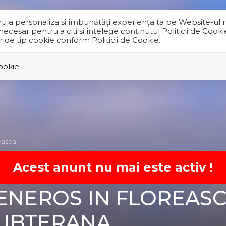
tru a personaliza și îmbunătăți experiența ta pe Website-ul 
cesar pentru a citi și înțelege conținutul Politicii de Cooki
or de tip cookie conform Politicii de Cookie.
VANZARI
INCHIRIERI
BLOCURI NOI
STIRI
DESP
Cookie
easca
Acest anunt nu mai este activ !
NEROS IN FLOREASC
SUBTERANA