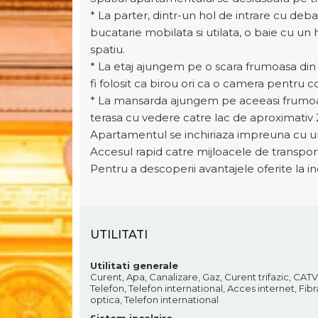
* La parter, dintr-un hol de intrare cu deb
bucatarie mobilata si utilata, o baie cu u
spatiu.
* La etaj ajungem pe o scara frumoasa din l
fi folosit ca birou ori ca o camera pentru co
* La mansarda ajungem pe aceeasi frumoasa
terasa cu vedere catre lac de aproximativ
Apartamentul se inchiriaza impreuna cu un 
Accesul rapid catre mijloacele de transpor
Pentru a descoperii avantajele oferite la in
UTILITATI
Utilitati generale
Curent, Apa, Canalizare, Gaz, Curent trifazic, CATV
Telefon, Telefon international, Acces internet, Fibr
optica, Telefon international
Sistem incalzire