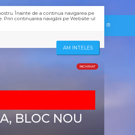
nostru. Înainte de a continua navigarea pe
e. Prin continuarea navigării pe Website-ul
RE NOI
CONTACT
AM INTELES
INCHIRIAT
A, BLOC NOU