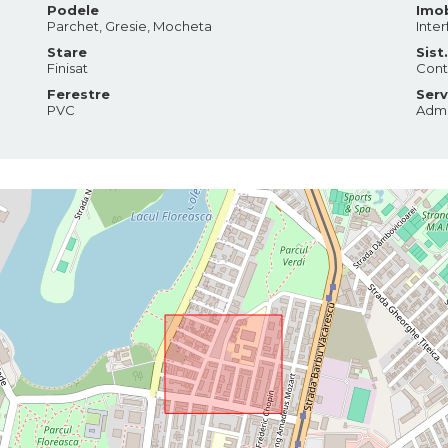
Podele
Imob
Parchet, Gresie, Mocheta
Inter
Stare
Sist
Finisat
Contr
Ferestre
Serv
PVC
Admi