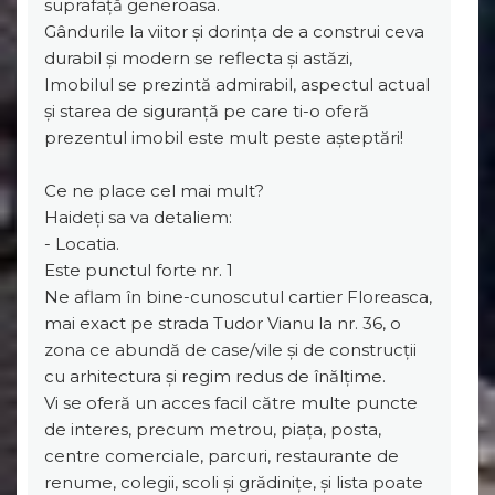
suprafață generoasa.
Gândurile la viitor și dorința de a construi ceva
durabil și modern se reflecta și astăzi,
Imobilul se prezintă admirabil, aspectul actual
și starea de siguranță pe care ti-o oferă
prezentul imobil este mult peste așteptări!
Ce ne place cel mai mult?
Haideți sa va detaliem:
- Locatia.
Este punctul forte nr. 1
Ne aflam în bine-cunoscutul cartier Floreasca,
mai exact pe strada Tudor Vianu la nr. 36, o
zona ce abundă de case/vile și de construcții
cu arhitectura și regim redus de înălțime.
Vi se oferă un acces facil către multe puncte
de interes, precum metrou, piața, posta,
centre comerciale, parcuri, restaurante de
renume, colegii, scoli și grădinițe, și lista poate