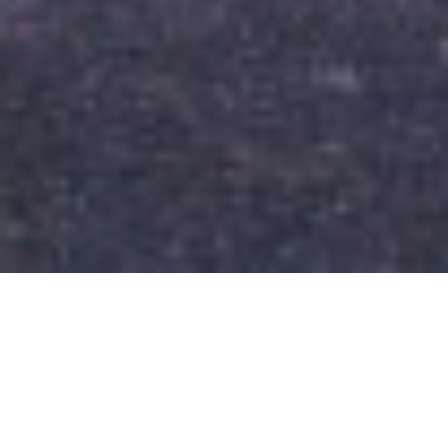
CONTACT
Banu Antonache Offices, etaj 1, sector 1, București
Telefon: +40 735 551 422
E-mail: office@catoma.ro
Departament
VANZARI