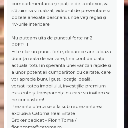
compartimentarea și spațiile de la interior, va
sfătuim sa vizualizați video-ul de prezentare și
pozele anexate descrierii, unde veți regăsi și
rlv-urile interioare.
Nu puteam uita de punctul forte nr 2 -
PRETUL
Este clar un punct forte, deoarece are la baza
dorința reala de vânzare, tine cont de piața
actuala, totul în speranță unei vânzări rapide și
a unor potențiali cumpărători cu calitate, care
vor aprecia bunul gust, locația ideală,
versatilitatea imobilului, investițiile premium
existente și transparența cu care va invitam sa
ne cunoaștem!
Prezenta oferta se afla sub reprezentarea
exclusivă Catoma Real Estate
Broker dedicat - Florin Toma /
florin.toma@catoma.ro