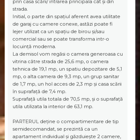
prin casa scării/ intrarea principala cât și din
strada.
Initial, o parte din spațiul aferent avea utilitate
de garaj cu camere conexe, astăzi poate fi
lejer utilizat ca un spațiu de birou și/sau
comercial sau se poate transforma intr-o
locuință moderna.
La demisol vom regăsi o camera generoasa cu
vitrina către strada de 25,6 mp, o camera
tehnica de 19,1 mp, un spatiu depozitare de 5,1
mp, o alta camera de 9,3 mp, un grup sanitar
de 1,7 mp, un hol acces de 2,3 mp și casa scării
în suprafață de 7,4 mp.
Suprafață utila totala de 70,5 mp, și o suprafață
utila utilizata la interior de 63,1 mp.
PARTERUL deține o compartimentare de tip
semidecomandat, se prezintă ca un
apartament individual și găzduiește 2 camere,