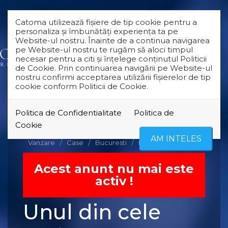
Catoma utilizează fişiere de tip cookie pentru a
personaliza și îmbunătăți experiența ta pe
Website-ul nostru. Înainte de a continua navigarea
pe Website-ul nostru te rugăm să aloci timpul
necesar pentru a citi și înțelege conținutul Politicii
de Cookie. Prin continuarea navigării pe Website-ul
nostru confirmi acceptarea utilizării fişierelor de tip
cookie conform Politicii de Cookie.
Politica de Confidentialitate
Politica de
EXCLUSIVITATE
VANDUT
Cookie
AM INTELES
Vanzare
Case
Bucuresti
Floreasca
Acest anunt nu mai este
activ !
Unul din cele