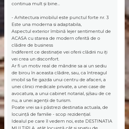
continua mult și bine...
- Arhitectura imobilul este punctul forte nr. 3
Este una moderna si adaptabila,
Aspectul exterior îmbină lejer sentimentul de
ACASA cu starea de modern oferită de o
clădire de business
Indiferent ce destinație vei oferii clădirii nu iți
vei crea un disconfort.
Ar fi un motiv real de mândrie sa ai un sediu
de birou în aceasta clădire, sau, ca întreagul
imobil sa fie gazda unui centru de afaceri, a
unei clinici medicale private, a unei case de
avocatura, a unui cabinet notarial, și/sau de ce
nu, a unei agenții de turism.
Poate vrei sa ii păstrezi destinatia actuala, de
locuință de familie - scop rezidențial.
Idealul pe care îl vedem noi, este DESTINATIA
MULTIPLA, atât locuință cât și spațiu de