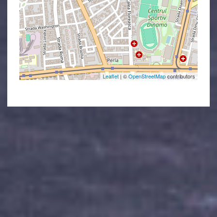
Leaflet
| ©
OpenStreetMap
contributors