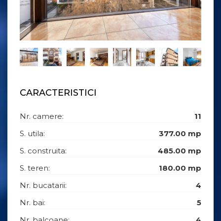
CARACTERISTICI
Nr. camere:
11
S. utila:
377.00 mp
S. construita:
485.00 mp
S. teren:
180.00 mp
Nr. bucatarii:
4
Nr. bai:
5
Nr. balcoane:
4