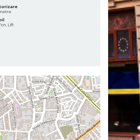
orizare
metre
il
fon, Lift