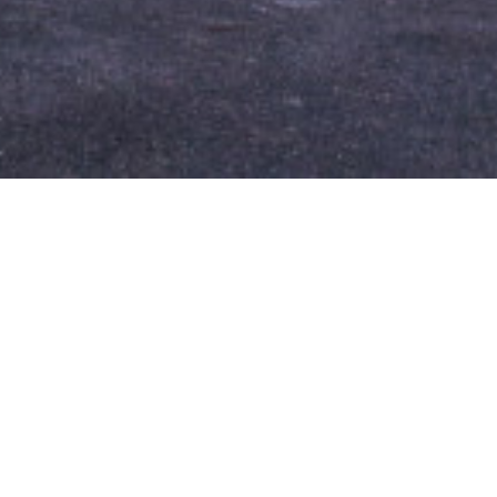
ARI
INCHIRIERI
ere
Garsoniere
mente
Apartamente
Case
comerciale
Spatii comerciale
irouri
Spatii birouri
ndustriale
Spatii industriale