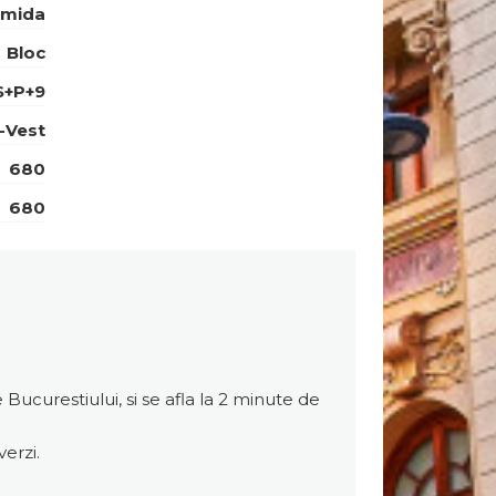
amida
Bloc
S+P+9
-Vest
680
680
Bucurestiului, si se afla la 2 minute de
verzi.