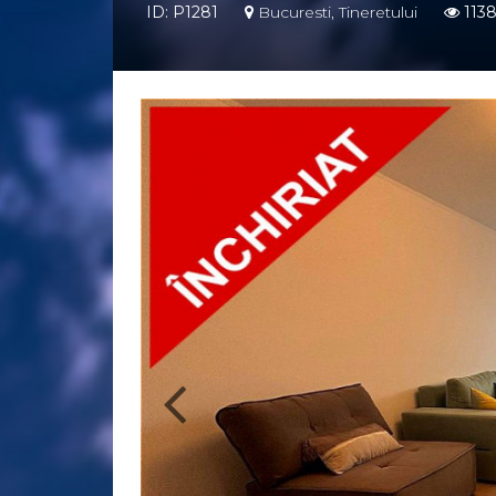
ID: P1281
Bucuresti, Tineretului
113