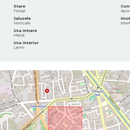
Stare
Cont
Finisat
Apo
Jaluzele
Imob
Verticale
Inter
Usa intrare
Metal
Usa interior
Lemn