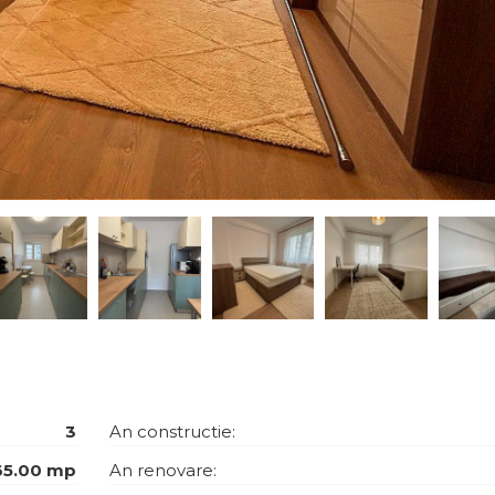
3
An constructie:
65.00 mp
An renovare: