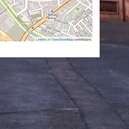
Leaflet
| ©
OpenStreetMap
contributors