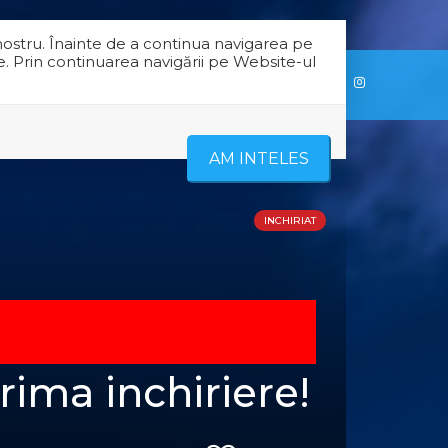
nostru. Înainte de a continua navigarea pe
e. Prin continuarea navigării pe Website-ul
RE NOI
CONTACT
AM INTELES
INCHIRIAT
rima inchiriere!