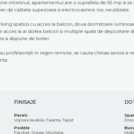
si bine intretinut, apartamentul are o suprafata de 65 mp si se
r de calitate superioara si electrocasnice noi, neutilizate.
iving spatios cu acces la balcon, doua dormitoare luminoase
e acces la al doilea balcon si multiple spatii de depozitare 
si dispune de boiler.
u profesioniști în regim remote, se cauta chiriasi seriosi si r
inta
FINISAJE
DO
Pereti
Spat
Vopsea lavabila, Faianta, Tapet
Dres
Podele
Buca
Parchet, Gresie, Mocheta
Mobi