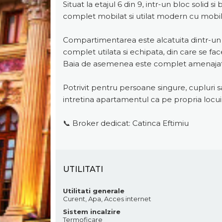
Situat la etajul 6 din 9, intr-un bloc solid 
complet mobilat si utilat modern cu mobilie
Compartimentarea este alcatuita dintr-un l
complet utilata si echipata, din care se fac
Baia de asemenea este complet amenajata 
Potrivit pentru persoane singure, cupluri sa
intretina apartamentul ca pe propria locu
📞 Broker dedicat: Catinca Eftimiu
UTILITATI
Utilitati generale
Curent, Apa, Acces internet
Sistem incalzire
Termoficare