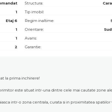
omandat
Structura:
Car
1
Tip imobil:
Etaj 6
Regim inaltime:
1
Orientare:
Sud
1
Avans:
2
Garantie:
 la prima inchiriere!
mitor este situat intr-una dintre cele mai cautate zone ale 
iasca intr-o zona centrala, curata si in proximitatea spatiilor 