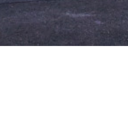
CONTACT
VANZ
Banu Antonache Offices, etaj 1,
Garsoni
sector 1, București
Aparta
Telefon: +40 735 551 422
Case
E-mail: office@catoma.ro
Spatii 
Spatii b
Departament
VANZARI
Spatii i
E-mail: florin.toma@catoma.ro