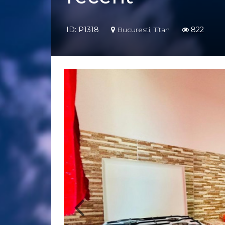
ID: P1318
Bucuresti, Titan
822