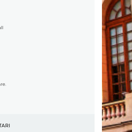
ll
re.
TARI