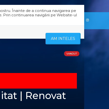
nostru. Înainte de a continua navigarea pe
e. Prin continuarea navigării pe Website-ul
RE NOI
CONTACT
AM INTELES
VANDUT
itat | Renovat