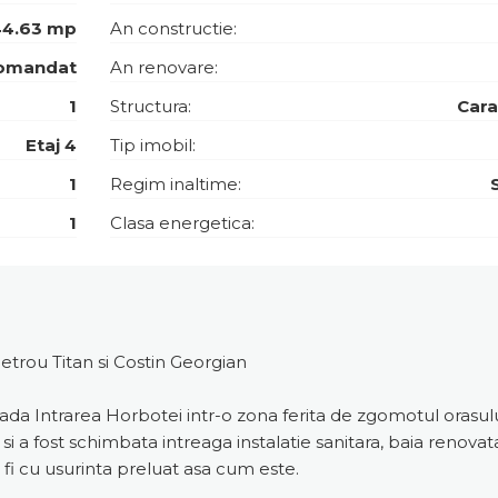
44.63 mp
An constructie:
omandat
An renovare:
1
Structura:
Car
Etaj 4
Tip imobil:
1
Regim inaltime:
1
Clasa energetica:
trou Titan si Costin Georgian
a Intrarea Horbotei intr-o zona ferita de zgomotul orasului,
 a fost schimbata intreaga instalatie sanitara, baia renovata i
fi cu usurinta preluat asa cum este.