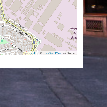
Leaflet
| ©
OpenStreetMap
contributors