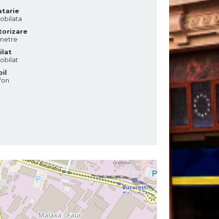
tarie
bilata
orizare
metre
lat
bilat
il
fon