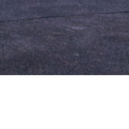
ARI
INCHIRIERI
ere
Garsoniere
mente
Apartamente
Case
comerciale
Spatii comerciale
irouri
Spatii birouri