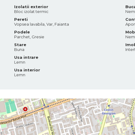
Izolatii exterior
Buca
Bloc izolat termic
Nemo
Pereti
Cont
Vopsea lavabila, Var, Faianta
Apo
Podele
Mobi
Parchet, Gresie
Nemo
Stare
Imob
Buna
Inter
Usa intrare
Lemn
Usa interior
Lemn