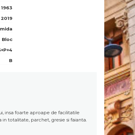
1963
2019
amida
Bloc
S+P+4
B
 insa foarte aproape de facilitatile
n totalitate, parchet, gresie si faianta.