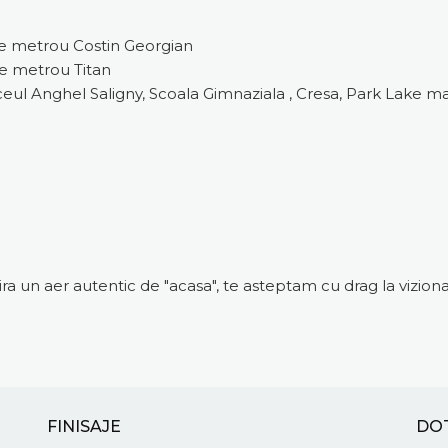
 de metrou Costin Georgian
de metrou Titan
eul Anghel Saligny, Scoala Gimnaziala , Cresa, Park Lake ma
pira un aer autentic de "acasa", te asteptam cu drag la viziona
FINISAJE
DO