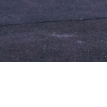
CONTACT
VANZ
Banu Antonache Offices, etaj 1,
Garsoni
sector 1, București
Aparta
Telefon: +40 735 551 422
Case
E-mail: office@catoma.ro
Spatii 
Spatii b